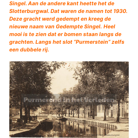
Singel. Aan de andere kant heette het de
Slotterburgwal. Dat waren de namen tot 1930.
Deze gracht werd gedempt en kreeg de
nieuwe naam van Gedempte Singel.
Heel
mooi is te zien dat er bomen staan langs de
grachten. Langs het slot “Purmerstein” zelfs
een dubbele rij.