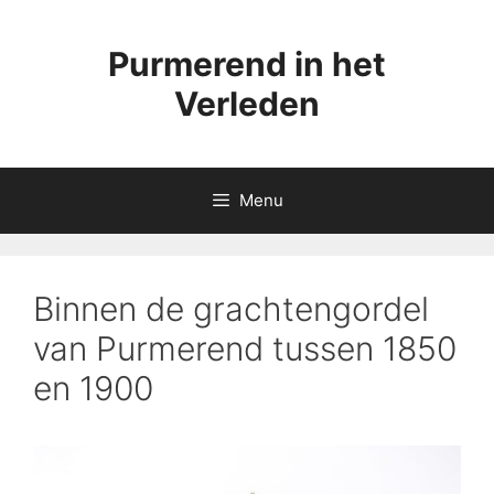
Ga
naar
Purmerend in het
de
inhoud
Verleden
Menu
Binnen de grachtengordel
van Purmerend tussen 1850
en 1900