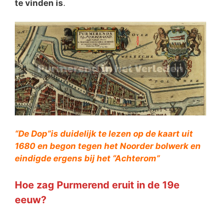
te vinden is
.
“De Dop”is duidelijk te lezen op de kaart uit
1680 en begon tegen het Noorder bolwerk en
eindigde ergens bij het “Achterom”
Hoe zag Purmerend eruit in de 19e
eeuw?