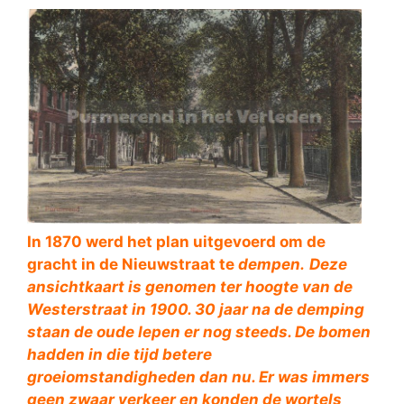
In 1870 werd het plan uitgevoerd om de
gracht in de Nieuwstraat te
dempen.
Deze
ansichtkaart is genomen ter hoogte van de
Westerstraat in 1900. 30 jaar na de demping
staan de oude Iepen er nog steeds. De bomen
hadden in die tijd betere
groeiomstandigheden dan nu. Er was immers
geen zwaar verkeer en konden de wortels