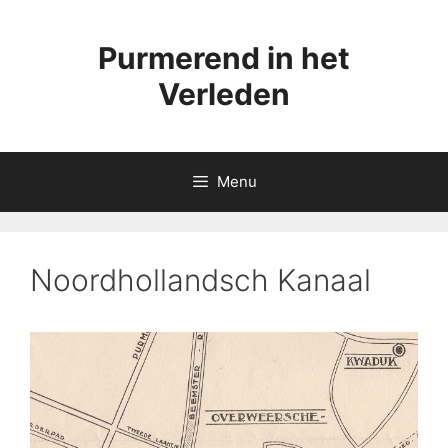
Ga
naar
Purmerend in het
de
inhoud
Verleden
Menu
Noordhollandsch Kanaal