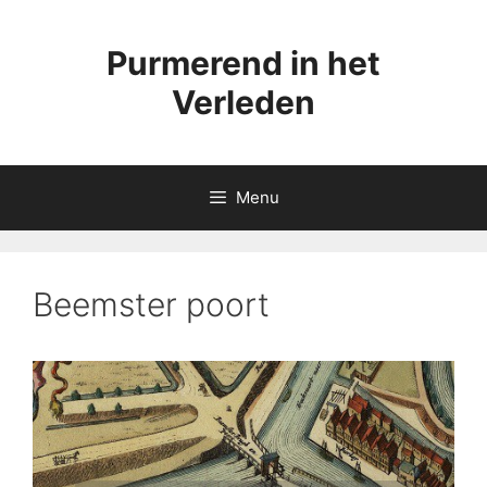
Ga
naar
Purmerend in het
de
inhoud
Verleden
Menu
Beemster poort