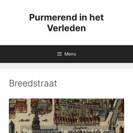
Ga
naar
Purmerend in het
de
inhoud
Verleden
Menu
Breedstraat