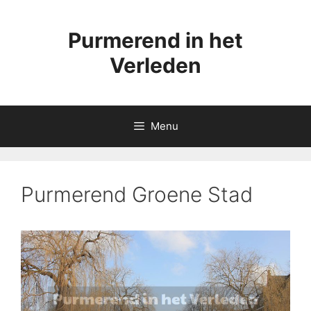
Ga
naar
Purmerend in het
de
inhoud
Verleden
Menu
Purmerend Groene Stad