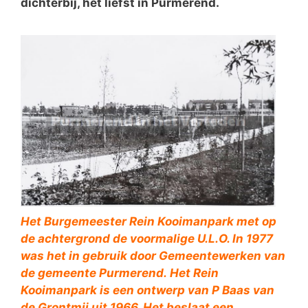
dichterbij, het liefst in Purmerend.
Het Burgemeester Rein Kooimanpark met op
de achtergrond de voormalige U.L.O. In 1977
was het in gebruik door Gemeentewerken van
de gemeente Purmerend.
Het Rein
Kooimanpark is een ontwerp van P Baas van
de Grontmij uit 1966. Het beslaat een