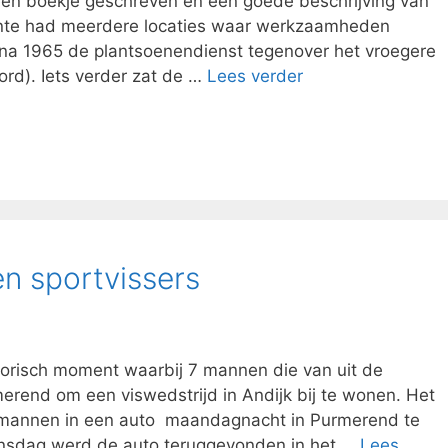
een boekje geschreven en een goede beschrijving van
ente had meerdere locaties waar werkzaamheden
na 1965 de plantsoenendienst tegenover het vroegere
d). Iets verder zat de …
Lees verder
en sportvissers
torisch moment waarbij 7 mannen die van uit de
rend om een viswedstrijd in Andijk bij te wonen. Het
 mannen in een auto maandagnacht in Purmerend te
nsdag werd de auto teruggevonden in het …
Lees