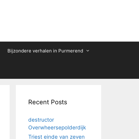
Bijzondere verhalen in Purmerend
Recent Posts
destructor
Overwheersepolderdijk
Triest einde van zeven