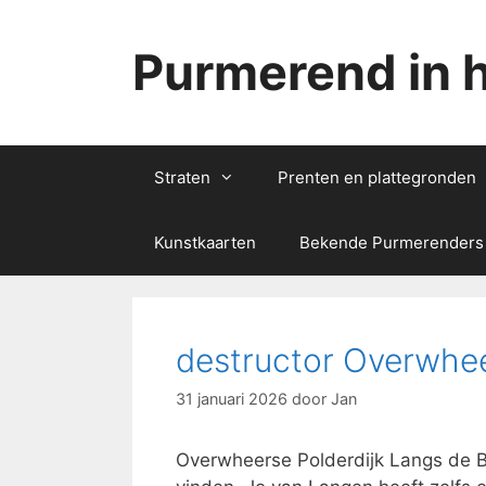
Ga
naar
Purmerend in 
de
inhoud
Straten
Prenten en plattegronden
Kunstkaarten
Bekende Purmerenders
destructor Overwhee
31 januari 2026
door
Jan
Overwheerse Polderdijk Langs de B