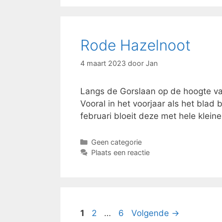
Rode Hazelnoot
4 maart 2023
door
Jan
Langs de Gorslaan op de hoogte v
Vooral in het voorjaar als het blad be
februari bloeit deze met hele klein
Categorieën
Geen categorie
Plaats een reactie
Pagina
Pagina
Pagina
1
2
…
6
Volgende
→