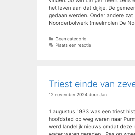
vinden. Jo van Langen heeft zelfs 
het leven aan dat dijkje. De geme
gedaan werden. Onder andere zat 
Noorderbolwerk (meelmolen De Noor
Categorieën
Geen categorie
Plaats een reactie
Triest einde van zev
12 november 2024
door
Jan
1 augustus 1933 was een triest his
hoofdstad op weg waren naar Purme
werd landelijk nieuws omdat deze
water waren gereden. Pas op woe