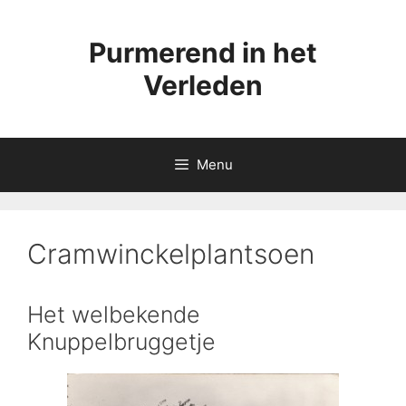
Ga
naar
Purmerend in het
de
inhoud
Verleden
Menu
Cramwinckelplantsoen
Het welbekende
Knuppelbruggetje