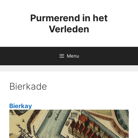
Ga
naar
Purmerend in het
de
inhoud
Verleden
Menu
Bierkade
Bierkay