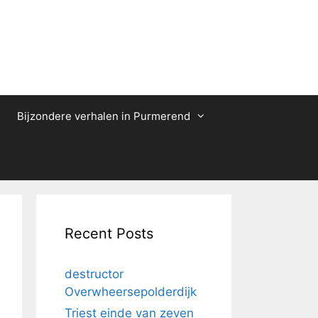
Bijzondere verhalen in Purmerend
Recent Posts
destructor
Overwheersepolderdijk
Triest einde van zeven