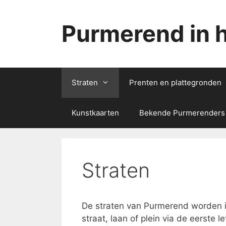
Ga
naar
Purmerend in 
de
inhoud
Straten
Prenten en plattegronden
Kunstkaarten
Bekende Purmerenders
Straten
De straten van Purmerend worden in
straat, laan of plein via de eerste 