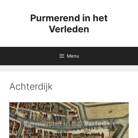
Ga
naar
Purmerend in het
de
inhoud
Verleden
Menu
Achterdijk