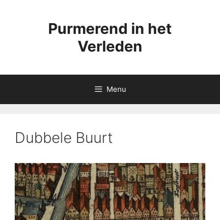
Ga
naar
Purmerend in het
de
inhoud
Verleden
Menu
Dubbele Buurt