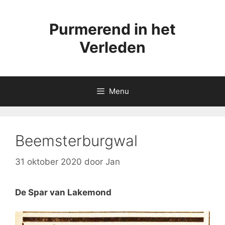
Ga
naar
Purmerend in het
de
inhoud
Verleden
Menu
Beemsterburgwal
31 oktober 2020
door
Jan
De Spar van Lakemond