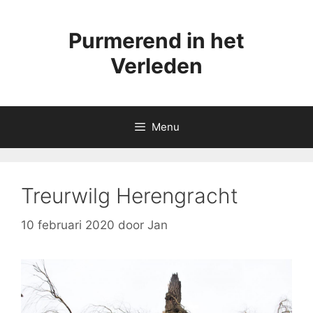
Ga
naar
Purmerend in het
de
inhoud
Verleden
Menu
Treurwilg Herengracht
10 februari 2020
door
Jan